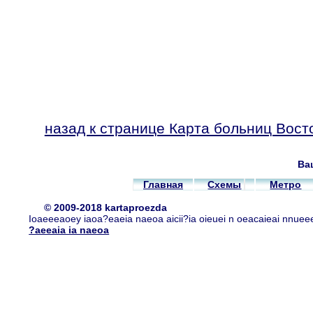
назад к странице Карта больниц Вост
Ва
Главная
Схемы
Метро
© 2009-2018 kartaproezda
Ioaeeeaoey iaoa?eaeia naeoa aicii?ia oieuei n oeacaieai nnueee
?aeeaia ia naeoa