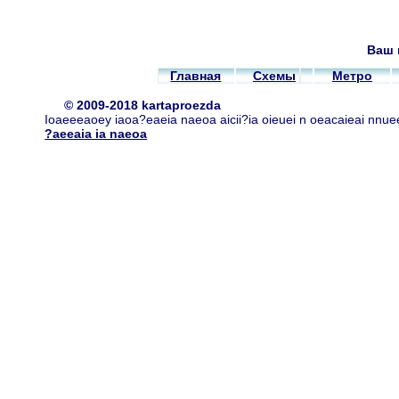
Ваш 
Главная
Схемы
Метро
© 2009-2018 kartaproezda
Ioaeeeaoey iaoa?eaeia naeoa aicii?ia oieuei n oeacaieai nnue
?aeeaia ia naeoa