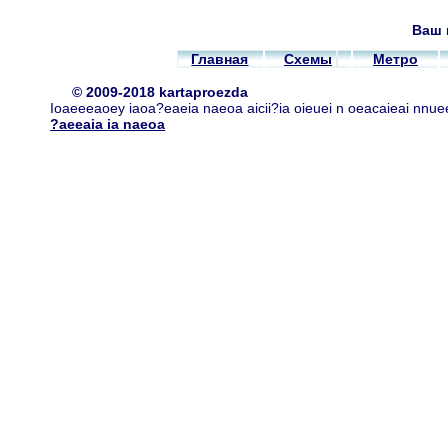
Ваш 
Главная
Схемы
Метро
© 2009-2018 kartaproezda
Ioaeeeaoey iaoa?eaeia naeoa aicii?ia oieuei n oeacaieai nnue
?aeeaia ia naeoa