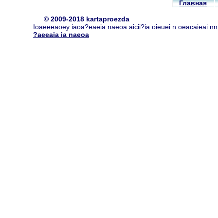
Главная
© 2009-2018 kartaproezda
Ioaeeeaoey iaoa?eaeia naeoa aicii?ia oieuei n oeacaieai n
?aeeaia ia naeoa