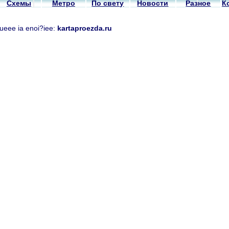
Схемы
Метро
По свету
Новости
Разное
К
nueee ia enoi?iee:
kartaproezda.ru