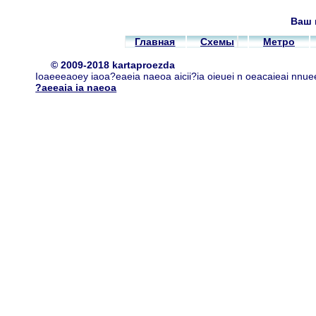
Ваш 
Главная
Схемы
Метро
© 2009-2018 kartaproezda
Ioaeeeaoey iaoa?eaeia naeoa aicii?ia oieuei n oeacaieai nnue
?aeeaia ia naeoa