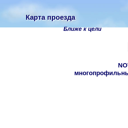
Карта проезда
Ближе к цели
NOV
многопрофильны