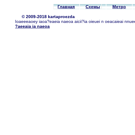
Главная
Схемы
Метро
© 2009-2018 kartaproezda
Ioaeeeaoey iaoa?eaeia naeoa aicii?ia oieuei n oeacaieai nnue
?aeeaia ia naeoa