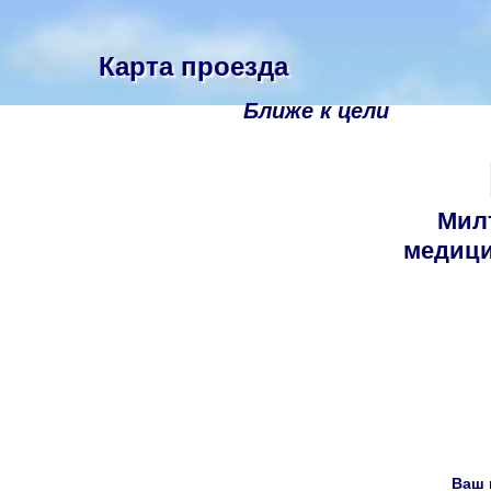
Карта проезда
Ближе к цели
Мил
медици
Ваш 