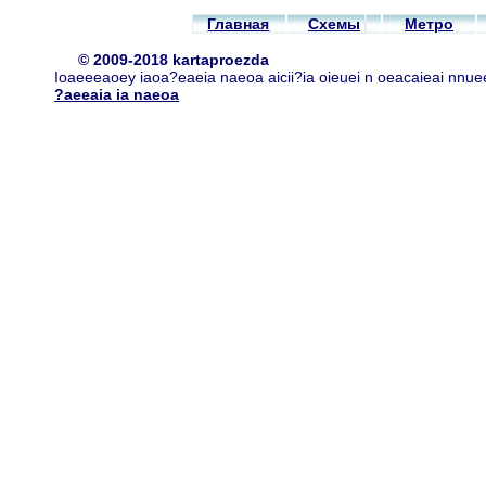
Главная
Схемы
Метро
© 2009-2018 kartaproezda
Ioaeeeaoey iaoa?eaeia naeoa aicii?ia oieuei n oeacaieai nnue
?aeeaia ia naeoa