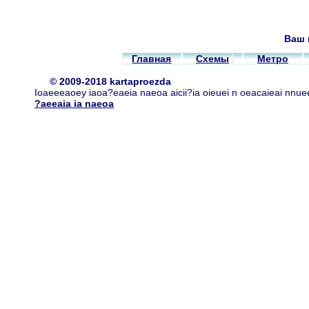
Ваш 
Главная
Схемы
Метро
© 2009-2018 kartaproezda
Ioaeeeaoey iaoa?eaeia naeoa aicii?ia oieuei n oeacaieai nnue
?aeeaia ia naeoa