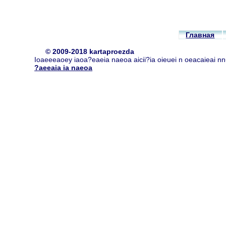
Главная
© 2009-2018 kartaproezda
Ioaeeeaoey iaoa?eaeia naeoa aicii?ia oieuei n oeacaieai n
?aeeaia ia naeoa