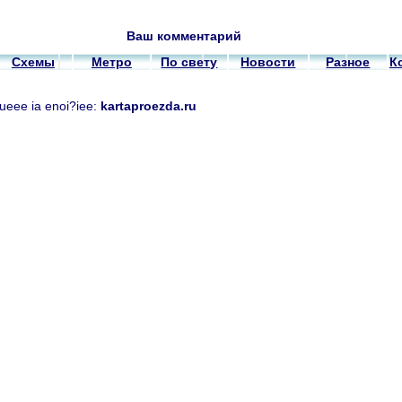
Ваш комментарий
Схемы
Метро
По свету
Новости
Разное
К
nueee ia enoi?iee:
kartaproezda.ru