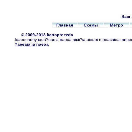
Ваш 
Главная
Схемы
Метро
© 2009-2018 kartaproezda
Ioaeeeaoey iaoa?eaeia naeoa aicii?ia oieuei n oeacaieai nnue
?aeeaia ia naeoa